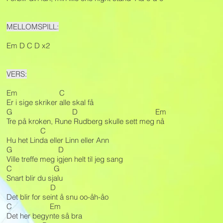
MELLOMSPILL:
Em D C D x2
VERS:
Em C
Er i sige skriker alle skal få
G D Em
Tre på kroken, Rune Rudberg skulle sett meg nå
C
Hu het Linda eller Linn eller Ann
G D
Ville treffe meg igjen helt til jeg sang
C G
Snart blir du sjalu
D
Det blir for seint å snu oo-åh-åo
C Em
Det her begynte så bra