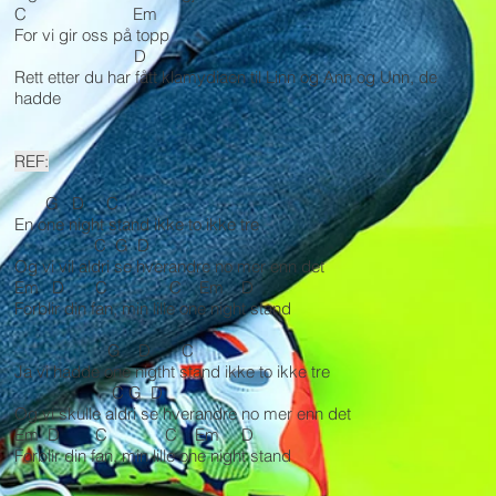
C Em
For vi gir oss på topp
D
Rett etter du har fått klamydiaen til Linn og Ann og Unn, de
hadde
REF:
G D C
En one night stand ikke to ikke tre
C G D
Og vi vil aldri se hverandre no mer enn det
Em D C C Em D
Forblir din fan, min lille one night stand
G D C
Ja vi hadde one nigtht stand ikke to ikke tre
C G D
Og vi skulle aldri se hverandre no mer enn det
Em D C C Em D
Forblir din fan, min lille one night stand