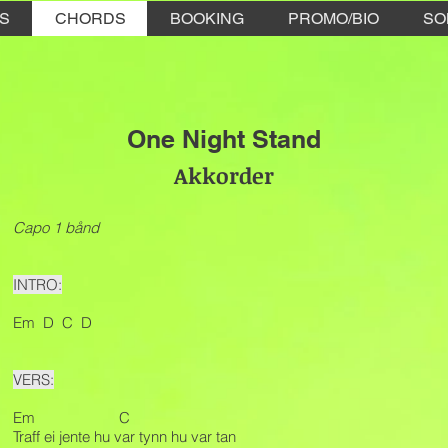
CS
CHORDS
BOOKING
PROMO/BIO
SO
One Night Stand
Akkorder
Capo 1 bånd
INTRO:
Em D C D
VERS:
Em C
Traff ei jente hu var tynn hu var tan