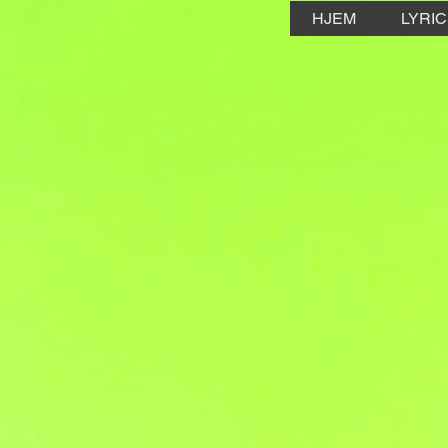
HJEM
LYRI