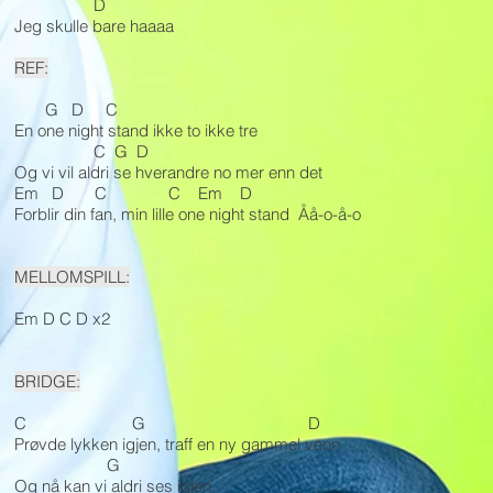
D
Jeg skulle bare haaaa
REF:
G D C
En one night stand ikke to ikke tre
C G D
Og vi vil aldri se hverandre no mer enn det
Em D C C Em D
Forblir din fan, min lille one night stand Åå-o-å-o
MELLOMSPILL:
Em D C D x2
BRIDGE:
C G D
Prøvde lykken igjen, traff en ny gammel venn
G
Og nå kan vi aldri ses igjen