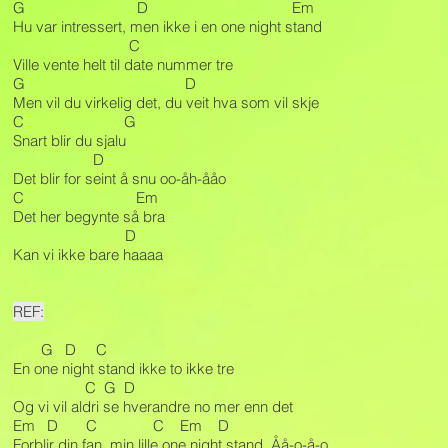
G D Em
Hu var intressert, men ikke i en one night stand
C
Ville vente helt til date nummer tre
G D
Men vil du virkelig det, du veit hva som vil skje
C G
Snart blir du sjalu
D
Det blir for seint å snu oo-åh-ååo
C Em
Det her begynte så bra
D
Kan vi ikke bare haaaa
REF:
G D C
En one night stand ikke to ikke tre
C G D
Og vi vil aldri se hverandre no mer enn det
Em D C C Em D
Forblir din fan, min lille one night stand Åå-o-å-o